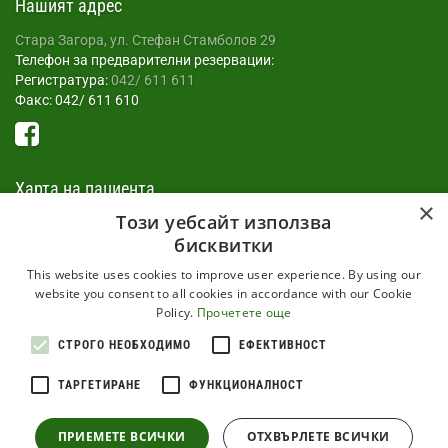
Нашият адрес
Стара Загора, ул. Стефан Стамболов 29
Телефон за предварителни резервации:
Регистратура:
042/ 611 611
Факс: 042/ 611 610
Харта на пациента
×
Този уебсайт използва
Всеки пациент, изпратен в МБАЛ има право на най-добрата
бисквитки
специализирана медицинска помощ , в съответствие с
действуващото в страната законодателство и НРД.
This website uses cookies to improve user experience. By using our
Прочети още
website you consent to all cookies in accordance with our Cookie
Policy.
Прочетете още
Информация
СТРОГО НЕОБХОДИМО
ЕФЕКТИВНОСТ
Общи условия на сайта
ТАРГЕТИРАНЕ
ФУНКЦИОНАЛНОСТ
Политика за защита на личните данни
Харта на пациента
ПРИЕМЕТЕ ВСИЧКИ
ОТХВЪРЛЕТЕ ВСИЧКИ