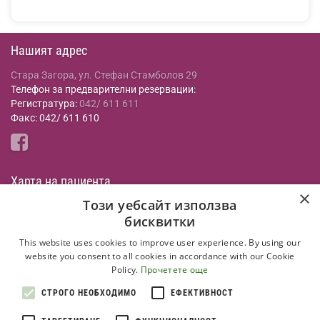
Нашият адрес
Стара Загора, ул. Стефан Стамболов 29
Телефон за предварителни резервации:
Регистратура:
042/ 611 611
Факс: 042/ 611 610
Харта на пациента
×
Този уебсайт използва
Всеки пациент, изпратен в МБАЛ има право на най-добрата
бисквитки
специализирана медицинска помощ , в съответствие с
действуващото в страната законодателство и НРД.
This website uses cookies to improve user experience. By using our
Прочети още
website you consent to all cookies in accordance with our Cookie
Policy.
Прочетете още
Информация
СТРОГО НЕОБХОДИМО
ЕФЕКТИВНОСТ
Общи условия на сайта