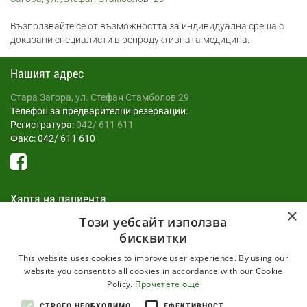
Възползвайте се от възможността за индивидуална среща с
доказани специалисти в репродуктивната медицина.
Нашият адрес
Стара Загора, ул. Стефан Стамболов 29
Телефон за предварителни резервации:
Регистратура:
042/ 611 611
Факс: 042/ 611 610
Харта на пациента
×
Този уебсайт използва
Всеки пациент, изпратен в МБАЛ има право на най-добрата
бисквитки
специализирана медицинска помощ , в съответствие с
действуващото в страната законодателство и НРД.
This website uses cookies to improve user experience. By using our
Прочети още
website you consent to all cookies in accordance with our Cookie
Policy.
Прочетете още
Информация
СТРОГО НЕОБХОДИМО
ЕФЕКТИВНОСТ