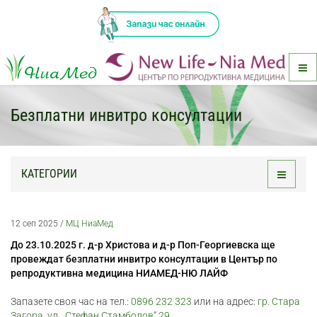
Безплатни инвитро консултации
КАТЕГОРИИ
Toggle
navigati
12 сеп 2025
/
МЦ НиаМед
До 23.10.2025 г. д-р Христова и д-р Поп-Георгиевска ще
провеждат безплатни инвитро консултации в Център по
репродуктивна медицина НИАМЕД-НЮ ЛАЙФ
Запазете своя час на тел.:
0896 232 323
или на адрес:
гр. Стара
Загора, ул. „Стефан Стамболов“ 29